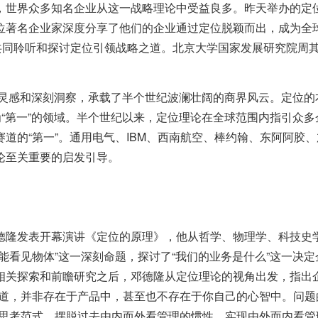
，世界众多知名企业从这一战略理论中受益良多。
昨
天举办的定
位著名企业家深度分享了他们的企业通过定位脱颖而出，成为全
共同聆听和探讨定位引领战略之道。北京大学国家发展研究院周
灵感和深刻洞察，承载了半个世纪波澜壮阔的商界风云。定位的
为“第一”的领域。半个世纪以来，定位理论在全球范围内指引众多
道的“第一”。通用电气、IBM、西南航空、棒约翰、东阿阿胶
论至关重要的启发引导。
德隆发表开幕演讲《定位的原理》，他从哲学、物理学、科技史
能看见物体”这一深刻命题，探讨了“我们的业务是什么”这一决定
相关探索和前瞻研究之后，邓德隆从定位理论的视角出发，指出
之道，并非存在于产品中，甚至也不存在于你自己的心智中。问题
思考范式，摆脱过去由内而外看管理的惯性，实现由外而内看管