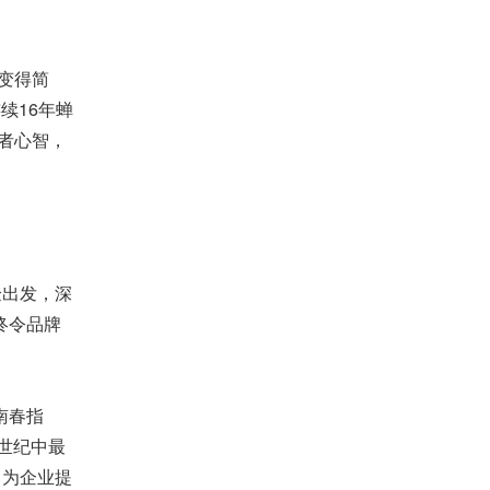
变得简
续16年蝉
者心智，
验出发，深
终令品牌
南春指
世纪中最
，为企业提