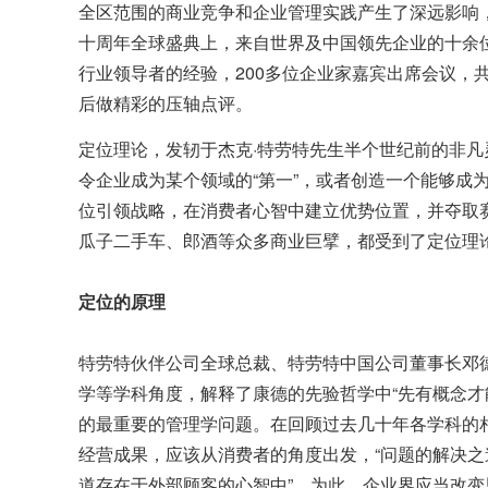
全区范围的商业竞争和企业管理实践产生了深远影响
十周年全球盛典上，来自世界及中国领先企业的十余
行业领导者的经验，200多位企业家嘉宾出席会议，
后做精彩的压轴点评。
定位理论，发轫于杰克
·
特劳特先生半个世纪前的非凡
令企业成为某个领域的“第一”，或者创造一个能够成
位引领战略，在消费者心智中建立优势位置，并夺取赛
瓜子二手车、郎酒等众多商业巨擘，都受到了定位理
定位的原理
特劳特伙伴公司全球总裁、特劳特中国公司董事长邓
学等学科角度，解释了康德的先验哲学中“先有概念才
的最重要的管理学问题。在回顾过去几十年各学科的
经营成果，应该从消费者的角度出发，“问题的解决
道存在于外部顾客的心智中”。为此，企业界应当改变