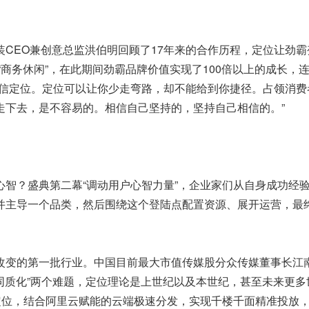
CEO兼创意总监洪伯明回顾了17年来的合作历程，定位让劲霸
“商务休闲”，在此期间劲霸品牌价值实现了100倍以上的成长，连
相信定位。定位可以让你少走弯路，却不能给到你捷径。占领消费
走下去，是不容易的。相信自己坚持的，坚持自己相信的。”
智？盛典第二幕“调动用户心智力量”，企业家们从自身成功经
并主导一个品类，然后围绕这个登陆点配置资源、展开运营，最
改变的第一批行业。中国
目前最大市值
传媒股分众传媒董事长江
“同质化”两个难题，定位理论是上世纪以及本世纪，甚至未来更多
定位，结合阿里云赋能的云端极速分发，实现千楼千面精准投放