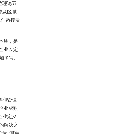
位理论五
球及区域
其仁教授最
本质，是
企业以定
、加多宝、
学和管理
企业成败
企业定义
的解决之
理的“哥白