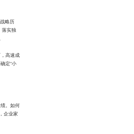
的战略历
，落实独
。
厂，高速成
确定“小
业绩。如何
，企业家