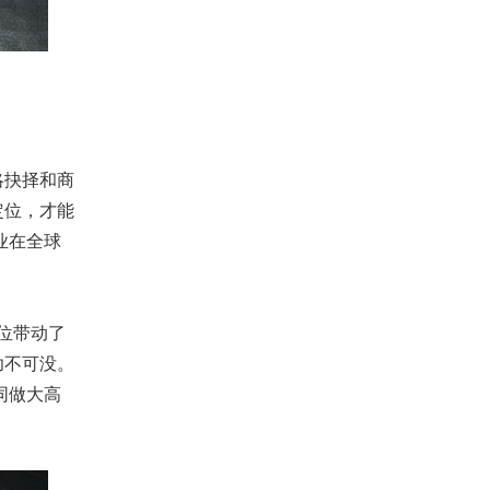
略抉择和商
定位，才能
业在全球
位带动了
功不可没。
同做大高