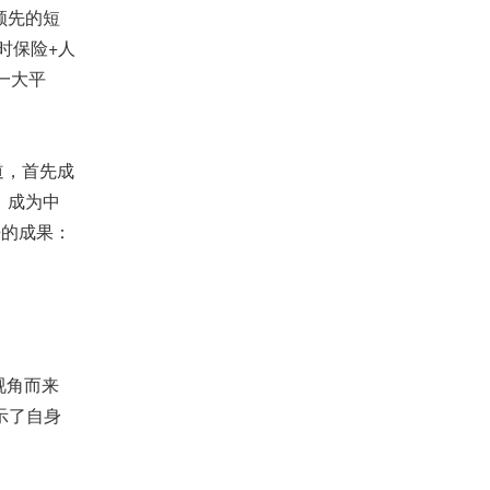
领先的短
时保险+人
一大平
道，首先成
，成为中
来的成果：
视角而来
示了自身