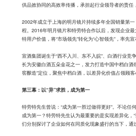
供品效协同的高效率传播，承担起行业领导者的责任
2002年成立于上海的明月镜片持续多年全国销量第一
程。2016年明月镜片和特劳特合作以后，发现企业
特用户价值，将“市场领先”转化为“心智领先”，率
宣酒集团诞生于“西不入川、东不入皖”、白酒行业竞
长为安徽白酒五朵金花之一，发力打造中国中档白酒领
窖酿造”定位，聚焦中档白酒，以差异化价值占领顾客
第三幕：以“异”求胜，成为第一
特劳特先生曾说：“成为第一胜过做得更好”。不论任
成为第一？特劳特先生认为最重要的是实现差异化，“
们分别探讨了企业如何在同质化现象盛行的当下，通