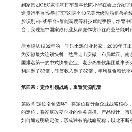
到家集团CEO兼快狗打车董事长陈小华在会上介绍了
途货运平台“快狗打车”这两个10亿美元级别独角兽的
脸识别+在线平台+智能调度等科技赋能手段，培育
台，实现把中国家政行业从家庭作坊带往商业智能时
老乡鸡从1982年的一千只土鸡创业起家，2003年
为安徽
最大连锁快餐
，然后走出安徽，布局武汉、南京
国排名第一的中式快餐企业。老乡鸡餐饮集团董事长
利润翻了33倍，销售收入翻了32倍，年均复合增长率
第四幕：定位引领战略，重置资源配置
第四幕“定位引领战略”，将定位提升至企业战略核心，
的定位，将彻底改变企业的业务选择、产品设计、市
如何通过明确定位，形成独有的战略配称，以此不断