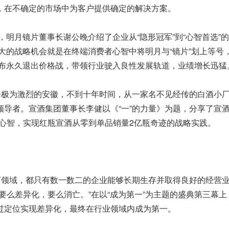
，在不确定的市场中为客户提供确定的解决方案。
，明月镜片董事长谢公晚介绍了企业从“隐形冠军”到“心智首选”
最大的战略机会就是在终端消费者心智中将明月与“镜片”划上等号
先宣布永久退出价格战，带领行业驶入良性发展轨道，业绩增长迅猛
争极为激烈的安徽，不到十年时间，从一家名不见经传的白酒小
导者。宣酒集团董事长李健以《“一”的力量》为题，分享了宣酒
心智，实现红瓶宣酒从零到单品销量2亿瓶奇迹的战略实践。
何领域，都只有数一数二的企业能够长期生存并取得良好的经营
要么差异化，要么消亡。”在以“成为第一”为主题的盛典第三幕上
过定位实现差异化，最终在行业领域内成为第一。